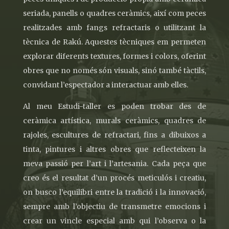
seriada, panells o quadres ceràmics, així com peces
realitzades amb fangs refractaris o utilitzant la
tècnica de Rakú. Aquestes tècniques em permeten
explorar diferents textures, formes i colors, oferint
obres que no només són visuals, sinó també tàctils,
convidant l’espectador a interactuar amb elles.
Al meu Estudi-taller es poden trobar des de
ceràmica artística, murals ceràmics, quadres de
rajoles, escultures de refractari, fins a dibuixos a
tinta, pintures i altres obres que reflecteixen la
meva passió per l’art i l’artesania. Cada peça que
creo és el resultat d’un procés meticulós i creatiu,
on busco l’equilibri entre la tradició i la innovació,
sempre amb l’objectiu de transmetre emocions i
crear un vincle especial amb qui l’observa o la